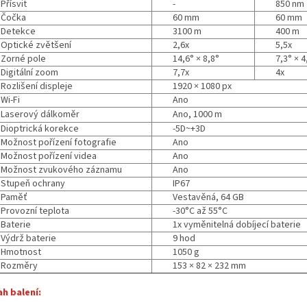
Přísvit
-
850 nm
Čočka
60 mm
60 mm
Detekce
3100 m
400 m
Optické zvětšení
2,6x
5,5x
Zorné pole
14,6° × 8,8°
7,3° × 4
Digitální zoom
7,7x
4x
Rozlišení displeje
1920 × 1080 px
Wi-Fi
Ano
Laserový dálkoměr
Ano, 1000 m
Dioptrická korekce
-5D~+3D
Možnost pořízení fotografie
Ano
Možnost pořízení videa
Ano
Možnost zvukového záznamu
Ano
Stupeň ochrany
IP67
Paměť
Vestavěná, 64 GB
Provozní teplota
-30°C až 55°C
Baterie
1x vyměnitelná dobíjecí baterie
Výdrž baterie
9 hod
Hmotnost
1050 g
Rozměry
153 × 82 × 232 mm
h balení: