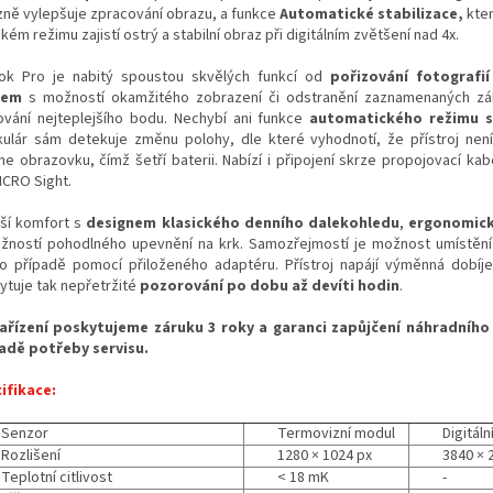
zně vylepšuje zpracování obrazu, a funkce
Automatické stabilizace,
kter
kém režimu zajistí ostrý a stabilní obraz při digitálním zvětšení nad 4x.
ok Pro je nabitý spoustou skvělých funkcí od
pořizování fotografií
kem
s možností okamžitého zobrazení či odstranění zaznamenaných zá
ování nejteplejšího bodu. Nechybí ani funkce
automatického režimu 
kulár sám detekuje změnu polohy, dle které vyhodnotí, že přístroj nen
e obrazovku, čímž šetří baterii. Nabízí i připojení skrze propojovací kabe
ICRO Sight.
áší komfort s
designem klasického denního dalekohledu
,
ergonomick
žností pohodlného upevnění na krk. Samozřejmostí je možnost umístění 
o případě pomocí přiloženého adaptéru. Přístroj napájí výměnná dobíje
ytuje tak nepřetržité
pozorování po dobu až devíti hodin
.
ařízení poskytujeme záruku 3 roky a garanci zapůjčení náhradního 
adě potřeby servisu.
ifikace:
Senzor
Termovizní modul
Digitál
Rozlišení
1280 × 1024 px
3840 × 
Teplotní citlivost
< 18 mK
-