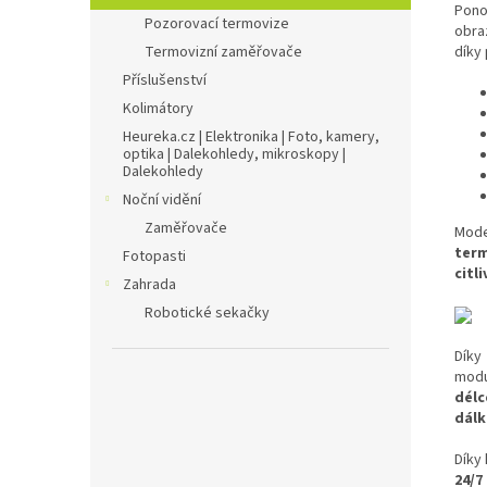
Pono
Pozorovací termovize
obra
díky
Termovizní zaměřovače
Příslušenství
Kolimátory
Heureka.cz | Elektronika | Foto, kamery,
optika | Dalekohledy, mikroskopy |
Dalekohledy
Noční vidění
Zaměřovače
Mode
term
Fotopasti
citl
Zahrada
Robotické sekačky
Dík
mod
dél
dál
Díky
24/7