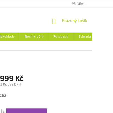
Přihlášení
NÁKUPNÍ
Prázdný košík
KOŠÍK
alekohledy
Noční vidění
Fotopasti
Zahrada
Obchod
 999 Kč
12 Kč bez DPH
taz