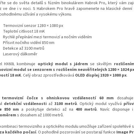
řte se do světa detailů s fúzním binokulárem Habrok Pro, který vám zaji
z ve dne i v noci. S Habrokem Pro hravě zapomenete na klasické denní
 pohodlnému užívání a vysokému výkonu.
Termovizní senzor 1280 × 1080 px
Teplotní citlivost 18 mK
Rychlé přepínání mezi termovizí a nočním viděním
Přísvit nočního vidění 850 nm
Detekce až 3100 metrů
Laserový dálkoměr
l HX60L kombinuje
optický modul s jádrem
se skvělým
rozlišení
ovizní modul se senzorem s rozlišením neuvěřitelných 1280 × 1024 px
ivostí 18 mK
. Celý obraz zprostředkovává
OLED displej 1920 × 1080 px
.
y
termovizní čočce
s ohniskovou vzdáleností 60 mm
dosahuje
ul
detekční vzdálenosti
až
3100 metrů
.
Optický modul využívá
přísv
ce 850 nm
a poskytuje detekci až na
400 metrů
. Navíc disponuje 
koměrem
s dosahem až 1000 metrů.
 kombinaci termovizního a optického modulu umožňuje zařízení spolehlivé 
 za každého počasí
. O pohodlné pozorování se postarají funkce
Image Pr