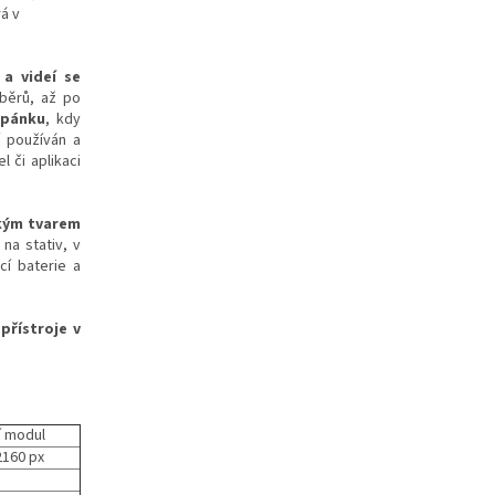
á v
 a videí se
běrů, až po
spánku
, kdy
í používán a
l či aplikaci
ým tvarem
na stativ, v
cí baterie
a
přístroje v
ní modul
2160 px