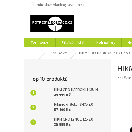
Přejít
miroslavpolanka@seznam.cz
na
obsah
Termovize
Příslušenství
Kolimátory
He
Domů
Termovize
HIKMICRO HABROK PRO HX60L
P
HIK
o
s
Značka:
Top 10 produktů
t
r
HIKMICRO HABROK HH35LN
a
49 999 Kč
n
Hikmicro Stellar SH35 3.0
n
57 499 Kč
í
HIKMICRO LYNX LH25 2.0
p
35 999 Kč
a