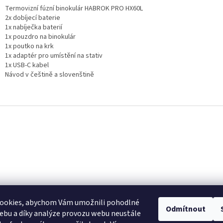
Termovizní fúzní binokulár HABROK PRO HX60L
2x dobíjecí baterie
1x nabíječka baterií
1x pouzdro na binokulár
1x poutko na krk
1x adaptér pro umístění na stativ
1x USB-C kabel
Návod v češtině a slovenštině
ookies, abychom Vám umožnili pohodlné
Odmítnout
ebu a díky analýze provozu webu neustále