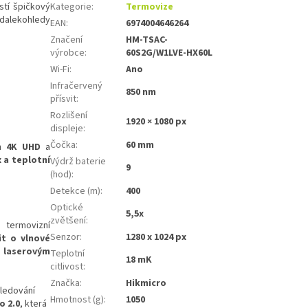
stí špičkový
Kategorie
:
Termovize
 dalekohledy
EAN
:
6974004646264
Značení
HM-TSAC-
výrobce
:
60S2G/W1LVE-HX60L
Wi-Fi
:
Ano
Infračervený
850 nm
přísvit
:
Rozlišení
1920 × 1080 px
displeje
:
Čočka
:
60 mm
m 4K UHD
a
 a teplotní
Výdrž baterie
9
(hod)
:
Detekce (m)
:
400
Optické
5,5x
zvětšení
:
 termovizní
Senzor
:
1280 x 1024 px
it
o vlnové
i
laserovým
Teplotní
18 mK
citlivost
:
Značka
:
Hikmicro
sledování
Hmotnost (g)
:
1050
o 2.0
, která