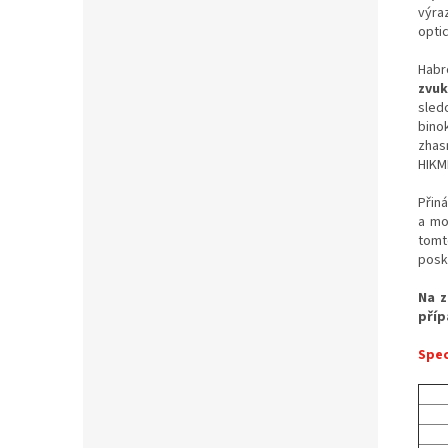
výra
optic
Habr
zvu
sled
bino
zhasn
HIKM
Přin
a mo
tomt
posk
Na z
příp
Spec