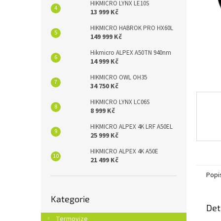
n
HIKMICRO LYNX LE10S
e
13 999 Kč
l
HIKMICRO HABROK PRO HX60L
149 999 Kč
Hikmicro ALPEX A50TN 940nm
14 999 Kč
HIKMICRO OWL OH35
34 750 Kč
HIKMICRO LYNX LC06S
8 999 Kč
HIKMICRO ALPEX 4K LRF A50EL
25 999 Kč
HIKMICRO ALPEX 4K A50E
21 499 Kč
Popi
Přeskočit
Kategorie
kategorie
Det
Termovize