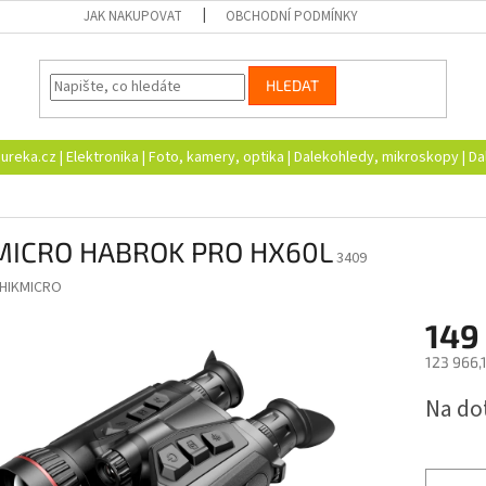
JAK NAKUPOVAT
OBCHODNÍ PODMÍNKY
HLEDAT
ureka.cz | Elektronika | Foto, kamery, optika | Dalekohledy, mikroskopy | D
MICRO HABROK PRO HX60L
3409
HIKMICRO
149
123 966,
Měrná
Na do
cena: